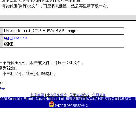
，请确认其大小与显示的下载文件大小完全相符。
，请勿解压(执行)此文件，而应将其删除，然后再重新下载一次。
Uniwire I/F unit, CGP-HUW's BMP image
cgp_huw.exe
69KB
一个自解压文件。双击该文件，将展开DXF文件。
为72dpi。
、小三种尺寸。请根据用途选用。
10.1
 Top
常见问题
|
个人信息保护
|
关于知识产权
|
使用条款
2026 Schneider Electric Japan Holdings Ltd.,和普洛菲斯国际贸易(上海)有限公司版
沪ICP备05028659号-3